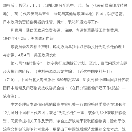
30%后， 按照3：1：1 ：1的比例分配给中、菲、荷（代表荷属东印度殖民
地）、英（ 代表英属马来亚、缅甸与其他远东殖民地）四国，以济急需。
日本政府负责赔偿机器的保管、拆卸、装箱和运港等工作
和费用，受偿国政府负责海运、储卸、内运和重装等工作和费用。
1947年4月2日，美国政府向远
东委员会发表相关声明，说明必须单独采取行动执行先期拆迁的理由
与步骤。4月4日，美国政府发出
第75号“ 临时指令” ，饬令执行先期拆迁计划。至此，赔偿问题才实际
步入执行的阶段。（史料来源沈云龙主编：《近代中国史料丛刊）
（710），中国台北文海出版社1980年版第36，61页刊载中华民国驻日代表
团日本赔偿及归还物资接收委员会编：《在日办理赔偿归还工作综述》—
笔者注）。
中方处理日本赔偿问题的最高主管机关一行政院赔偿委员会在1946年
12月通过中国驻日代表团，获悉“先期拆迁” 一事。该会为尽快获取赔偿物
资，同意承担相关工作及费用。该会之所以急于获取赔偿物资，除出于政
治意义和舆论影响的考量外，更是出于中国战后经济发展的全盘考虑。战