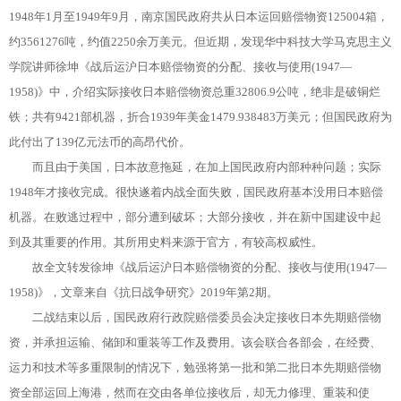
1948年1月至1949年9月，南京国民政府共从日本运回赔偿物资125004箱，
约3561276吨，约值2250余万美元。但近期，发现华中科技大学马克思主义
学院讲师徐坤《战后运沪日本赔偿物资的分配、接收与使用(1947—
1958)》中，介绍实际接收日本赔偿物资总重32806.9公吨，绝非是破铜烂
铁；共有9421部机器，折合1939年美金1479.938483万美元；但国民政府为
此付出了139亿元法币的高昂代价。
而且由于美国，日本故意拖延，在加上国民政府内部种种问题；实际
1948年才接收完成。很快遂着内战全面失败，国民政府基本没用日本赔偿
机器。在败逃过程中，部分遭到破坏；大部分接收，并在新中国建设中起
到及其重要的作用。其所用史料来源于官方，有较高权威性。
故全文转发徐坤《战后运沪日本赔偿物资的分配、接收与使用(1947—
1958)》，文章来自《抗日战争研究》2019年第2期。
二战结束以后，国民政府行政院赔偿委员会决定接收日本先期赔偿物
资，并承担运输、储卸和重装等工作及费用。该会联合各部会，在经费、
运力和技术等多重限制的情况下，勉强将第一批和第二批日本先期赔偿物
资全部运回上海港，然而在交由各单位接收后，却无力修理、重装和使