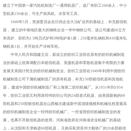
建立了中国第一家汽轮机制造厂一通用机器厂。该厂有职工260余人，中小
型机床250余台，可生产鼓风机、水泵等工具。
1949年5月，资源委员会在日伪企业大冶矿业所的基础上，补充赔偿机
器， 建立的中南地区最大的钢铁企业一华中钢铁公司。该公司建成66立方
米高炉、容积为1.5吨贝式炉和3吨电炉各1座，250毫米轧钢机和430毫米轧
钢机各1台，并开始生产冷铸车轮。
中华人民共和国建立后，新设立的纺织工业部在原有的纺织机械制造
业的基础上统筹调配日本赔偿机器、美援机器和零散机器集中有限的力量
发展关系国计民生的纺织机械制造业。纺织工业部在1949年利用中国纺织
机械制造公司下属机械制造厂的原有机器，补充150部赔偿机器和其他机
器， 建成中国纺织机械制造厂和上海第二纺织机械厂。从1951年到1954
年，纺织工业部又利用原经纬纺织公司的24部老式机器、由美国新购的69
部机器和250部赔偿机器在山西榆次建成新中国顶级规模和机械化程度最高
的纺织机械制造企业一经纬纺织机械厂。一些省营纺织机械制造业的发
展，也离不开赔偿机器的使用。河南省政府在河南省农业机械厂的基础
上，从沈阳和天津购进60部机器， 又购买私营苏州大毅铁厂的20余部赔偿