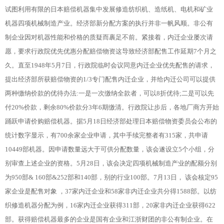
试图利用有限的日本赔偿机器集中发展修造纺织机、造纸机、电机和矿业
机器四项机械制造产业。经济部新分配方案的执行并非一帆风顺。非公有
制企业因对机器性能和价格的质疑而裹足不前。紧接着，内迁企业屡次请
愿，要求行政院优先优惠分配赔偿物资这导致经济部配售工作延期7个月之
久。直至1948年5月7日，行政院临时会议同意内迁企业优先配售的请求，
提出经济部所获赔偿物资的1/3专门配售内迁企业，并给内迁公司可以提供
两种缴纳价款的优待办法:一是一次缴纳全款者，可以8折优待;二是可以先
付20%价款，剩余80%价款分3年6期缴清。行政院让步后，各地厂商方开始
踊跃申请价购赔偿机器。据5月18日经济部处理日本赔偿物资委员会公布的
统计数字显示，有700余家企业申请，其中手续完整者有315家，共申请
10449部机器。因申请数量远大于可供分配数量，该会遂设立5个小组，分
别审查上述企业的资格。5月28日，该会决定四项机械制造产业的配额分别
为950部& 160部&252部和140部，别的行业100部。7月13日， 该会核定95
家企业是配售对象 ，37家内迁企业和58家非内迁企业共分得1588部。以纺
织修造机器分配为例，16家内迁企业获得311部，20家非内迁企业获得622
部。获得赔偿机器最多的企业是国有企业和江浙财团的非公有制企业。在