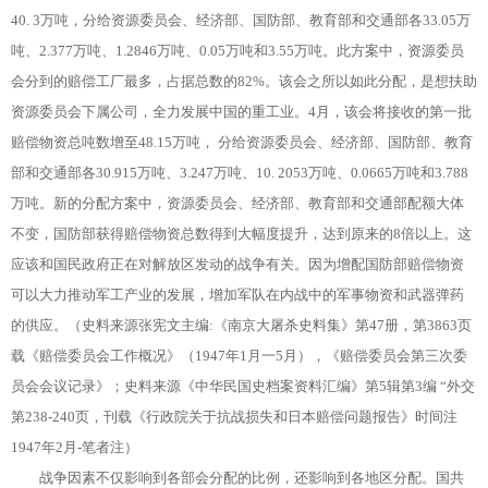
40. 3万吨，分给资源委员会、经济部、国防部、教育部和交通部各33.05万
吨、2.377万吨、1.2846万吨、0.05万吨和3.55万吨。此方案中，资源委员
会分到的赔偿工厂最多，占据总数的82%。该会之所以如此分配，是想扶助
资源委员会下属公司，全力发展中国的重工业。4月，该会将接收的第一批
赔偿物资总吨数增至48.15万吨， 分给资源委员会、经济部、国防部、教育
部和交通部各30.915万吨、3.247万吨、10. 2053万吨、0.0665万吨和3.788
万吨。新的分配方案中，资源委员会、经济部、教育部和交通部配额大体
不变，国防部获得赔偿物资总数得到大幅度提升，达到原来的8倍以上。这
应该和国民政府正在对解放区发动的战争有关。因为增配国防部赔偿物资
可以大力推动军工产业的发展，增加军队在内战中的军事物资和武器弹药
的供应。（史料来源张宪文主编:《南京大屠杀史料集》第47册，第3863页
载《赔偿委员会工作概况》（1947年1月一5月），《赔偿委员会第三次委
员会会议记录》；史料来源《中华民国史档案资料汇编》第5辑第3编 “外交
第238-240页，刊载《行政院关于抗战损失和日本赔偿问题报告》时间注
1947年2月-笔者注）
战争因素不仅影响到各部会分配的比例，还影响到各地区分配。国共