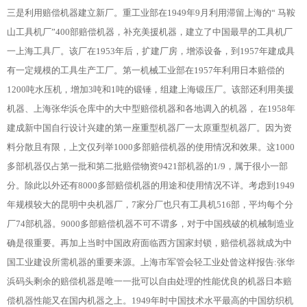
三是利用赔偿机器建立新厂。重工业部在1949年9月利用滞留上海的“ 马鞍
山工具机厂”400部赔偿机器，补充美援机器，建立了中国最早的工具机厂
一上海工具厂。该厂在1953年后，扩建厂房，增添设备，到1957年建成具
有一定规模的工具生产工厂。第一机械工业部在1957年利用日本赔偿的
1200吨水压机，增加3吨和1吨的锻锤，组建上海锻压厂。该部还利用美援
机器、上海张华浜仓库中的大中型赔偿机器和各地调入的机器， 在1958年
建成新中国自行设计兴建的第一座重型机器厂一太原重型机器厂。因为资
料分散且有限，上文仅列举1000多部赔偿机器的使用情况和效果。这1000
多部机器仅占第一批和第二批赔偿物资9421部机器的1/9，属于很小一部
分。除此以外还有8000多部赔偿机器的用途和使用情况不详。考虑到1949
年规模较大的昆明中央机器厂，7家分厂也只有工具机516部，平均每个分
厂74部机器。9000多部赔偿机器不可不谓多，对于中国残破的机械制造业
确是很重要。再加上当时中国政府面临西方国家封锁，赔偿机器就成为中
国工业建设所需机器的重要来源。上海市军管会轻工业处曾这样报告:张华
浜码头剩余的赔偿机器是唯一一批可以自由处理的性能优良的机器日本赔
偿机器性能又在国内机器之上。1949年时中国技术水平最高的中国纺织机