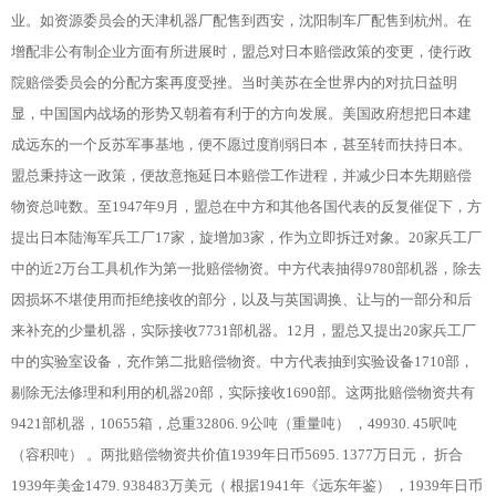
业。如资源委员会的天津机器厂配售到西安，沈阳制车厂配售到杭州。在
增配非公有制企业方面有所进展时，盟总对日本赔偿政策的变更，使行政
院赔偿委员会的分配方案再度受挫。当时美苏在全世界内的对抗日益明
显，中国国内战场的形势又朝着有利于的方向发展。美国政府想把日本建
成远东的一个反苏军事基地，便不愿过度削弱日本，甚至转而扶持日本。
盟总秉持这一政策，便故意拖延日本赔偿工作进程，并减少日本先期赔偿
物资总吨数。至1947年9月，盟总在中方和其他各国代表的反复催促下，方
提出日本陆海军兵工厂17家，旋增加3家，作为立即拆迁对象。20家兵工厂
中的近2万台工具机作为第一批赔偿物资。中方代表抽得9780部机器，除去
因损坏不堪使用而拒绝接收的部分，以及与英国调换、让与的一部分和后
来补充的少量机器，实际接收7731部机器。12月，盟总又提出20家兵工厂
中的实验室设备，充作第二批赔偿物资。中方代表抽到实验设备1710部，
剔除无法修理和利用的机器20部，实际接收1690部。这两批赔偿物资共有
9421部机器，10655箱，总重32806. 9公吨（重量吨） ，49930. 45呎吨
（容积吨） 。两批赔偿物资共价值1939年日币5695. 1377万日元， 折合
1939年美金1479. 938483万美元（ 根据1941年《远东年鉴） ，1939年日币