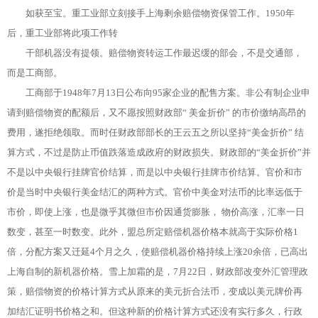
如获至宝。重工业部立刻接手上海剩余赔偿物资保管工作。1950年
后，重工业部将此项工作转
干部机器没有提领。赔偿物资转运工作最迟缓的部会，不是交通部，
而是工商部。
工商部于1948年7月13日公布向95家企业的配售方案。非公有制企业申
请到赔偿物资的配额后，又不愿按照财政部“ 美金折价” 的市价缴纳高昂的
费用，遂拒绝领取。而时任财政部部长的王云五之所以坚持“美金折价” 结
算方式，不过是防止币值跌落造成政府的财政损失。财政部的“美金折价”并
不是以中央银行挂牌官价结算，而是以中央银行挂牌市价结算。官价和市
价是当时中央银行美金结汇的两种方式。官价中美金对法币的比率远低于
市价，即使上涨，也是微乎其微但市价因通货膨胀， 物价高涨，汇率一日
数变，甚至一时数变。此外，盟总所定赔偿机器价格本就高于实际价格1
倍，分配方案又迁延4个月之久，使赔偿机器价格持续上涨20余倍，已高出
上海自制的新机器价格。雪上加霜的是，7月22日，财政部改变外汇管理政
策，赔偿物资的价格计算方式从原来的美元折合法币，变成以美元牌价再
加结汇证明书价格之和。但这种新的价格计算方式还没有实行多久，行政