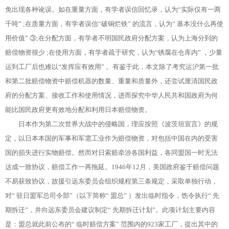
免出现各种讹误。如在重量方面，有学者误信回忆录，认为“实际仅有一两
千吨” ;在质量方面，有学者误信“破铜烂铁” 的流言，认为“ 基本没什么再使
用价值” ③;在分配方面，有学者不明国民政府分配方案，认为上海分到的
赔偿物资很少 ;在使用方面，有学者疏于研究，认为“锈腐在仓库内” ，少量
运到工厂后也难以“发挥应有效用” 。有鉴于此，本文除了考究运沪第一批
和第二批赔偿物资中赔偿机器的数量、重量和质量外，还尝试厘清国民政
府的分配方案、接收工作和使用情况，进而探究中华人民共和国政府为何
能比国民政府更有效地分配和利用日本赔偿物资。
日本作为第二次世界大战中的侵略国，理应按照《波茨坦宣言》的规
定，以日本本国的军事和军需工业作为赔偿物资，对包括中国在内的受害
国的损失进行实物赔偿。然而对日索赔牵涉各国利益，各同盟国一时无法
达成一致协议，赔偿工作一再拖延。1946年12月，美国政府鉴于赔偿问题
不易获致协议，故援引远东委员会组织规程第三条规定，采取单独行动，
对“ 驻日盟军总司令部”（以下简称“ 盟总” ）发出临时指令，饬令执行“ 先
期拆迁”，并向远东委员会建议制定“ 先期拆迁计划”。此项计划主要内容
是：盟总就此前公布的“ 临时赔偿方案” 范围内的923家工厂，提出其中的