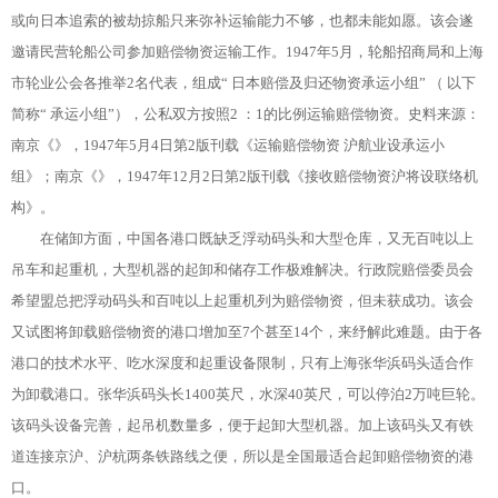
或向日本追索的被劫掠船只来弥补运输能力不够，也都未能如愿。该会遂
邀请民营轮船公司参加赔偿物资运输工作。1947年5月，轮船招商局和上海
市轮业公会各推举2名代表，组成“ 日本赔偿及归还物资承运小组” （ 以下
简称“ 承运小组”），公私双方按照2 ：1的比例运输赔偿物资。史料来源：
南京《》，1947年5月4日第2版刊载《运输赔偿物资 沪航业设承运小
组》；南京《》，1947年12月2日第2版刊载《接收赔偿物资沪将设联络机
构》。
在储卸方面，中国各港口既缺乏浮动码头和大型仓库，又无百吨以上
吊车和起重机，大型机器的起卸和储存工作极难解决。行政院赔偿委员会
希望盟总把浮动码头和百吨以上起重机列为赔偿物资，但未获成功。该会
又试图将卸载赔偿物资的港口增加至7个甚至14个，来纾解此难题。由于各
港口的技术水平、吃水深度和起重设备限制，只有上海张华浜码头适合作
为卸载港口。张华浜码头长1400英尺，水深40英尺，可以停泊2万吨巨轮。
该码头设备完善，起吊机数量多，便于起卸大型机器。加上该码头又有铁
道连接京沪、沪杭两条铁路线之便，所以是全国最适合起卸赔偿物资的港
口。