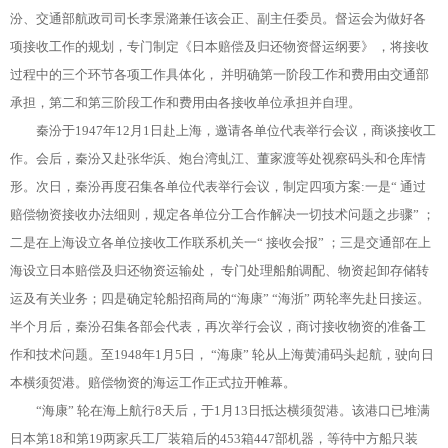
汾、交通部航政司司长李景潞兼任该会正、副主任委员。督运会为做好各
项接收工作的规划，专门制定《日本赔偿及归还物资督运纲要》 ，将接收
过程中的三个环节各项工作具体化， 并明确第一阶段工作和费用由交通部
承担，第二和第三阶段工作和费用由各接收单位承担并自理。
秦汾于1947年12月1日赴上海，邀请各单位代表举行会议，商谈接收工
作。会后，秦汾又赴张华浜、炮台湾虬江、董家渡等处视察码头和仓库情
形。次日，秦汾再度召集各单位代表举行会议，制定四项方案:一是“ 通过
赔偿物资接收办法细则，规定各单位分工合作解决一切技术问题之步骤” ；
二是在上海设立各单位接收工作联系机关一“ 接收会报” ；三是交通部在上
海设立日本赔偿及归还物资运输处， 专门处理船舶调配、物资起卸存储转
运及有关业务；四是确定轮船招商局的“海康” “海浙” 两轮率先赴日接运。
半个月后，秦汾召集各部会代表，再次举行会议，商讨接收物资的准备工
作和技术问题。至1948年1月5日， “海康” 轮从上海黄浦码头起航，驶向日
本横须贺港。赔偿物资的海运工作正式拉开帷幕。
“海康” 轮在海上航行8天后，于1月13日抵达横须贺港。该港口已堆满
日本第18和第19两家兵工厂装箱后的453箱447部机器，等待中方船只装