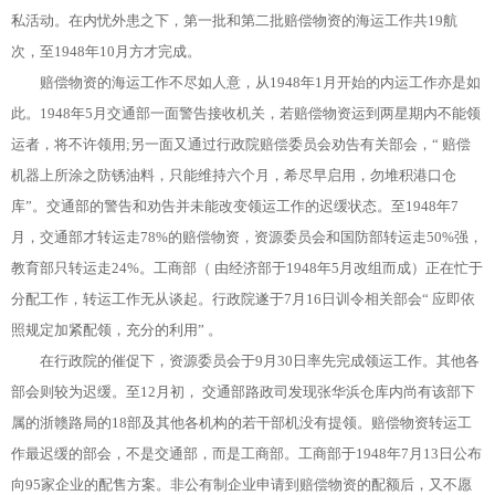
私活动。在内忧外患之下，第一批和第二批赔偿物资的海运工作共19航
次，至1948年10月方才完成。
赔偿物资的海运工作不尽如人意，从1948年1月开始的内运工作亦是如
此。1948年5月交通部一面警告接收机关，若赔偿物资运到两星期内不能领
运者，将不许领用;另一面又通过行政院赔偿委员会劝告有关部会，“ 赔偿
机器上所涂之防锈油料，只能维持六个月，希尽早启用，勿堆积港口仓
库”。交通部的警告和劝告并未能改变领运工作的迟缓状态。至1948年7
月，交通部才转运走78%的赔偿物资，资源委员会和国防部转运走50%强，
教育部只转运走24%。工商部（ 由经济部于1948年5月改组而成）正在忙于
分配工作，转运工作无从谈起。行政院遂于7月16日训令相关部会“ 应即依
照规定加紧配领，充分的利用” 。
在行政院的催促下，资源委员会于9月30日率先完成领运工作。其他各
部会则较为迟缓。至12月初， 交通部路政司发现张华浜仓库内尚有该部下
属的浙赣路局的18部及其他各机构的若干部机没有提领。赔偿物资转运工
作最迟缓的部会，不是交通部，而是工商部。工商部于1948年7月13日公布
向95家企业的配售方案。非公有制企业申请到赔偿物资的配额后，又不愿