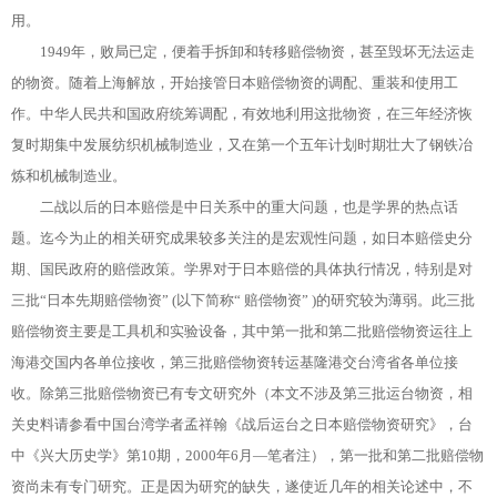
用。
1949年，败局已定，便着手拆卸和转移赔偿物资，甚至毁坏无法运走
的物资。随着上海解放，开始接管日本赔偿物资的调配、重装和使用工
作。中华人民共和国政府统筹调配，有效地利用这批物资，在三年经济恢
复时期集中发展纺织机械制造业，又在第一个五年计划时期壮大了钢铁冶
炼和机械制造业。
二战以后的日本赔偿是中日关系中的重大问题，也是学界的热点话
题。迄今为止的相关研究成果较多关注的是宏观性问题，如日本赔偿史分
期、国民政府的赔偿政策。学界对于日本赔偿的具体执行情况，特别是对
三批“日本先期赔偿物资” (以下简称“ 赔偿物资” )的研究较为薄弱。此三批
赔偿物资主要是工具机和实验设备，其中第一批和第二批赔偿物资运往上
海港交国内各单位接收，第三批赔偿物资转运基隆港交台湾省各单位接
收。除第三批赔偿物资已有专文研究外（本文不涉及第三批运台物资，相
关史料请参看中国台湾学者孟祥翰《战后运台之日本赔偿物资研究》，台
中《兴大历史学》第10期，2000年6月—笔者注），第一批和第二批赔偿物
资尚未有专门研究。正是因为研究的缺失，遂使近几年的相关论述中，不