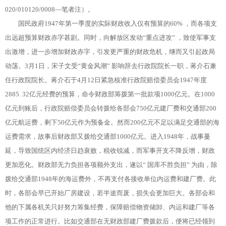
020/010120/0008—笔者注）。
国民政府1947年第一季度的实际财政收入仅有预算的60% ，而各项支
出远超预算财政赤字甚剧。同时，向解放区发动“重点进攻” ，致使军事支
出激增，进一步增加财政赤字，引发更严重的财政危机，继而又引起政局
动荡。3月1日，宋子文受“黄金风潮” 影响辞去行政院院长一职，蒋介石兼
任行政院院长。蒋介石于4月12日紧急核准行政院赔偿委员会1947年度
2885. 32亿元经费的预算，命令财政部筹拨第一批款项1000亿元。在1000
亿元到账后，行政院赔偿委员会转拨给各部会750亿元建厂费和交通部200
亿元航运费，剩下50亿元作为预备金。然而200亿元不足以满足交通部的海
运费需求，故事后财政部又拨给交通部1000亿元。进入1948年，战事蔓
延，导致国统区内经济日趋衰败，税收锐减，而军事开支不降反增，财政
更加恶化。财政部无力负担各项额外支出，遂以“ 国库不胜负担” 为由，除
拨给交通部1948年的海运费外，不再支付各接收单位内运费和建厂费。此
时，各部会早已开始厂房建设，若半途而废，损失会更加巨大。各部会和
他的下属各机关只好努力筹集经费，保障赔偿物资储卸、内运和建厂等各
项工作的正常进行。比如交通部在无财政部建厂费拨款后，便将已经领到