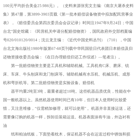
100元平均折合美金25.986元）。（史料来源张宪文主编:《南京大屠杀史料
集》第47册，第3899-3903页载《第一批本赔偿设备物资中拟加配民营事业
表》，《赔偿委员会第四次委员会会议记录）时间注1947年9月24日；中国
台北“国史馆藏：《民营机关申请分配赔偿物资》，国民政府外交部档案编
号020/010120/0014；沈云龙主编：《近代中国史料丛刊）（710），中国
台北文海出版社1980年版第67-68页刊载中华民国驻日代表团日本赔偿及归
还物资接收委员会编：《在日办理赔偿归还工作综述》—笔者注）。
第一批赔偿物资主要是工具机和辅助机械。工具机有C床、磨床、铳
床、车床、牛头刨床和龙门刨床等。辅助机械有水压机、机械压机、成形
机和弯折机等。第二批赔偿物资是实验设备。赔偿机
器平均重2吨至3吨，最重者超过10吨。这些机器品质优良，性能在中
国一般机器以上。虽然机器使用时间已有10年，但日本人使用时比较爱
惜，又注意维修，“仅需稍加修理，就可以使用” 。机器并非直接运送，还
需要像订购的机器一样，拆卸后装箱运送。机器表面涂有牛油，外边衬有
油
纸和柏油纸板，下面垫着枕木，保证机器不会在运送过程中锈蚀和损