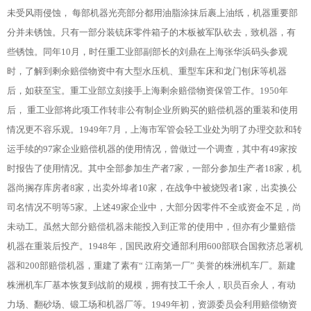
未受风雨侵蚀， 每部机器光亮部分都用油脂涂抹后裹上油纸，机器重要部
分并未锈蚀。只有一部分装铳床零件箱子的木板被军队砍去，致机器，有
些锈蚀。同年10月，时任重工业部副部长的刘鼎在上海张华浜码头参观
时，了解到剩余赔偿物资中有大型水压机、重型车床和龙门刨床等机器
后，如获至宝。重工业部立刻接手上海剩余赔偿物资保管工作。1950年
后， 重工业部将此项工作转非公有制企业所购买的赔偿机器的重装和使用
情况更不容乐观。1949年7月，上海市军管会轻工业处为明了办理交款和转
运手续的97家企业赔偿机器的使用情况，曾做过一个调查，其中有49家按
时报告了使用情况。其中全部参加生产者7家，一部分参加生产者18家，机
器尚搁存库房者8家，出卖外埠者10家，在战争中被烧毁者1家，出卖换公
司名情况不明等5家。上述49家企业中，大部分因零件不全或资金不足，尚
未动工。虽然大部分赔偿机器未能投入到正常的使用中，但亦有少量赔偿
机器在重装后投产。1948年，国民政府交通部利用600部联合国救济总署机
器和200部赔偿机器，重建了素有“ 江南第一厂” 美誉的株洲机车厂。新建
株洲机车厂基本恢复到战前的规模，拥有技工千余人，职员百余人，有动
力场、翻砂场、锻工场和机器厂等。1949年初，资源委员会利用赔偿物资