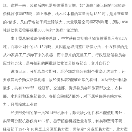
坏。这样一来，装箱后的机器整体重量大增。如“ 海康” 轮运回的453箱赔
偿机器净重875吨，加上纸板、枕木和木箱的重量高达1850吨，是原来重量
的2倍多。又由于各箱子间空隙较大，大量载运空间得不到利用，所以1850
吨赔偿机器需要载重3000吨的“ 海康” 轮运输。
由于盟总缩减赔偿物资总额， 中方获得两批赔偿物资总重量只有3.2万
吨，而非计划中的48. 15万吨。又因盟总取消整厂赔偿办法，中方获得的是
从20家兵工厂拆卸下来的机器，而非原来的完整工厂。行政院赔偿委员会
应对的办法，是将抽到的两批赔偿物资分给各部会，交其自行分
设项目后，分配给单位即可。经济部对非公有制企业毫无约束力，还
要求其高价购买赔偿机器，故经济从表2能够正常的看到，国防部分到机器
最多，共有3266部，经济部、交通部、资源委员会和教育部次之，农林
部、水利部和卫生部较少。各部会除经济部外，对下属单位拥有绝对权
力，只需缩减工业建
经济部分到的第一批2014部机器中，除去缺少附件和不能使用者外，
实际可分配机器仅有1602部。鉴于赔偿机器数量有限，种类和型号不明，
经济部于1947年10月废止分区配售方案，另制定“ 分业配售方案” 。此方案