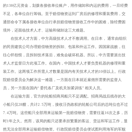
的138亿元资金，划拨各接收单位账户，用作储卸和内运的费用，一旦经费
不足，各单位自行筹钱。至于赔偿物资运到厂房后的修理和重装费用，交
通部命令下属各接收单位自行承担赔偿物资接收工作中的困难，除经费困
境外，还面临技术人才、运输和储卸这三大难题。
在技术人才方面，中方高级技术人才不敷调用。在日本， 通常由组织
的民营建筑公司办理赔偿物资的拆卸、包装和外运工作。因国家战败，往
往心怀怨恨，且拆卸技术落后，难免会破坏机器。所以，中方需要派出技
术人才监督日方此项工作。在国内，中国技术人才要负责机器的修理和重
装工作。这两项工作所需人才数量是国内有关技术人才的10倍以上。行政
院赔偿委员会为解决这一难题，一方面在日本就近雇佣所需要的监督人
员，另一方面在国内“ 委托各厂及机关加紧训练” 相关人员。
在运输方面，官方的轮船招商局船只不足调配。招商局战后残存的大
小船只仅28艘，共计2. 5万吨，接收汪伪政权的轮船公司后的总吨位也不过
7. 4万吨。这些船只全部用来运输第一批赔偿物资，需要往返16次之多，历
时1年之久。然而，该局的船只还要承担繁重的客运、货运和军运工作，显
然无法全部用来运输赔偿物资。行政院赔偿委员会便试图利用海军的军舰