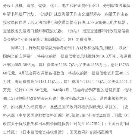
分设工具机、造船、钢铁、化工、电力和轻金属6个小组，分别审查各单位
申请书和建厂计划。《准则》规定海运工作由交通部筹办，内运工作由各
接收单位自理，若无法自理可和交通部协商解决;工业设施先运电力机器，
交通设备先运港口起卸和疏浚机器。《办法》 指定交通部和行政院赔偿委
员会的6个小组分别统计和编制海运、建厂两费清单。
同年2月，行政院赔偿委员会考虑到中方财政和运输负担能力，以及“
国内当前实际要” ，将接收的第一批赔偿物资总吨数降为40. 3万吨，海运费
压缩为685. 38亿元，建厂费降至7268. 7亿元又美金4858万元，总计13783.
68亿元。4月该会再次调整各项数值，将接收的第一批赔偿物资升至48. 15
万吨，海运费提高至1131.11亿元，建厂费增至11324. 43亿元又美金5561. 7
万元，总计19129. 58亿元。1948年1月，该会考虑到严重的通货膨胀，估计
48. 15万吨赔偿物资的海运和建厂费用将高达20万亿元，是原来预算的10
倍。如此庞大的经费需求，显然是国民政府残破的财政无力承担的。（史
料来源《中华民国史档案资料汇编》第5辑第3编 “外交第239页，刊载《行
政院关于抗战损失和日本赔偿问题报告》时间注1947年2月；中国台北“国
史馆藏：《日本赔偿物资接收督运》，国民政府外交部档案编号