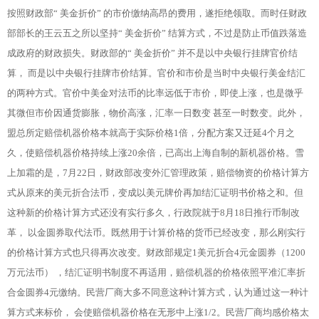
按照财政部“ 美金折价” 的市价缴纳高昂的费用，遂拒绝领取。而时任财政
部部长的王云五之所以坚持“ 美金折价” 结算方式，不过是防止币值跌落造
成政府的财政损失。财政部的“ 美金折价” 并不是以中央银行挂牌官价结
算， 而是以中央银行挂牌市价结算。官价和市价是当时中央银行美金结汇
的两种方式。官价中美金对法币的比率远低于市价，即使上涨，也是微乎
其微但市价因通货膨胀，物价高涨，汇率一日数变 甚至一时数变。此外，
盟总所定赔偿机器价格本就高于实际价格1倍，分配方案又迁延4个月之
久，使赔偿机器价格持续上涨20余倍，已高出上海自制的新机器价格。雪
上加霜的是，7月22日，财政部改变外汇管理政策，赔偿物资的价格计算方
式从原来的美元折合法币，变成以美元牌价再加结汇证明书价格之和。但
这种新的价格计算方式还没有实行多久，行政院就于8月18日推行币制改
革， 以金圆券取代法币。既然用于计算价格的货币已经改变，那么刚实行
的价格计算方式也只得再次改变。财政部规定1美元折合4元金圆券（1200
万元法币） ，结汇证明书制度不再适用，赔偿机器的价格依照平准汇率折
合金圆券4元缴纳。民营厂商大多不同意这种计算方式，认为通过这一种计
算方式来标价， 会使赔偿机器价格在无形中上涨1/2。民营厂商均感价格太