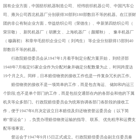
国有企业方面，中国纺织机器制造公司、 经纬纺织机器公司、中国汽车公
司、雍兴公司西北机器厂分别获得30部到180部数目不等的机器。在江浙财
团的非公有制企业方面，华益纺织公司（荣德生）、申新第四纺织公司（
荣宗敬）、新民机器厂（ 胡厥文 、上海机器厂（ 颜耀秋） 、 豫丰机器厂
（ 穆藕初） 和章华毛纺织企业公司（ 刘鸿生） 等企业分别获得15部到40
部数目不等的机器。
行政院赔偿委员会从1947年1月着手制定分配方案开始， 到经济部
1948年7月核定95家企业作为分配对象并确定分配数量为止， 时间跨度达
19个月之久。同样，日本赔偿物资的接收工作也是一件复杂冗长的工作。
赔偿物资的接收不是一项简单的工作，而是包含海运、 储卸和内运三
个阶段;也不是单个部门的工作，而是包括交通部在内的各部会和他的下属
机关等众多部门。行政院赔偿委员会为统筹协调各部门各阶段的接收工
作，便于1947年6月决定设立日本赔偿及归还物资督运委员会（ 以下简
称“督运会” ），负责办理赔偿物资运输的指导、 联系、 优先程序和运费支
配等项事宜。
督运会于1947年9月15日正式成立。行政院赔偿委员会副主任委员秦