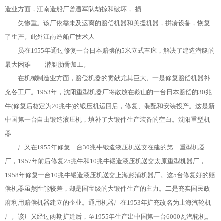
造业方面，江南造船厂曾遭军队劫掠和破坏， 损
失惨重。该厂依靠未及运离的赔偿机器和美援机器，拼凑设备，恢复
了生产。此外江南造船厂技术人
员在1955年通过修复一台日本赔偿的5米立式车床，解决了建造潜艇的
最大困难— —潜艇肋骨加工。
在机械制造业方面，赔偿机器的贡献尤其巨大。一是修复赔偿机器补
充各工厂。1953年，沈阳重型机器厂将散放在鞍山的一台日本赔偿的30兆
牛(修复后核定为20兆牛)的锻压机运回后，修复、装配和安装投产。这是新
中国第一台自由锻造液压机，填补了大锻件生产装备的空白。沈阳重型机
器
厂又在1955年修复一台30兆牛锻造液压机送交在建的第一重型机器
厂，1957年前后修复25兆牛和10兆牛锻造液压机送交太原重型机器厂，
1958年修复一台10兆牛锻造液压机送交上海彭浦机器厂。这5台修复好的赔
偿机器虽然性能较差，却是国宝级的大锻件生产的主力。二是充实国民政
府利用赔偿机器建立的企业。通用机器厂在1953年扩充改名为上海汽轮机
厂。该厂又经过两期扩建后，至1955年生产出中国第一台6000瓦汽轮机。