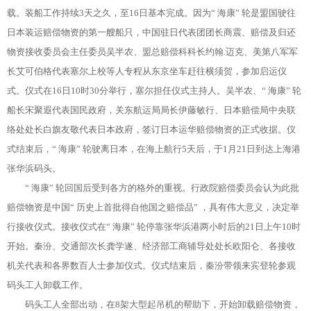
载。装船工作持续3天之久，至16日基本完成。因为“ 海康” 轮是盟国驶往
日本装运赔偿物资的第一艘船只，中国驻日代表团团长商震、赔偿及归还
物资接收委员会主任委员吴半农、盟总赔偿科科长约翰.迈克、美第八军军
长艾可伯格代表塞尔上校等人专程从东京坐车赶往横须贺，参加启运仪
式。仪式在16日10时30分举行，塞尔担任仪式主持人。吴半农、“ 海康” 轮
船长宋聚遐代表国民政府，关东航运局局长伊藤敏行、日本赔偿局中央联
络处处长白旗友敬代表日本政府，签订日本运华赔偿物资的正式收据。仪
式结束后，“ 海康” 轮驶离日本，在海上航行5天后，于1月21日到达上海港
张华浜码头。
“ 海康” 轮回国后受到各方的格外的重视。行政院赔偿委员会认为此批
赔偿物资是中国“ 历史上首批得自他国之赔偿品” ，具有伟大意义，决定举
行接收仪式。接收仪式在“ 海康” 轮停靠张华浜港两小时后的21日上午10时
开始。秦汾、交通部次长龚学遂、经济部工商辅导处处长欧阳仑、各接收
机关代表和各界数百人士参加仪式。仪式结束后，秦汾带领来宾登轮参观
码头工人卸载工作。
码头工人全部出动，在8架大型起吊机的帮助下，开始卸载赔偿物资，