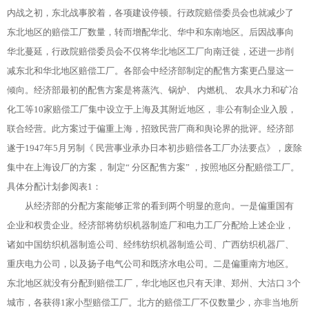
内战之初，东北战事胶着，各项建设停顿。行政院赔偿委员会也就减少了
东北地区的赔偿工厂数量，转而增配华北、华中和东南地区。后因战事向
华北蔓延，行政院赔偿委员会不仅将华北地区工厂向南迁徙，还进一步削
减东北和华北地区赔偿工厂。各部会中经济部制定的配售方案更凸显这一
倾向。经济部最初的配售方案是将蒸汽、锅炉、 内燃机、 农具水力和矿冶
化工等10家赔偿工厂集中设立于上海及其附近地区， 非公有制企业入股，
联合经营。此方案过于偏重上海，招致民营厂商和舆论界的批评。经济部
遂于1947年5月另制《 民营事业承办日本初步赔偿各工厂办法要点》，废除
集中在上海设厂的方案， 制定“ 分区配售方案” ，按照地区分配赔偿工厂。
具体分配计划参阅表1：
从经济部的分配方案能够正常的看到两个明显的意向。一是偏重国有
企业和权贵企业。经济部将纺织机器制造厂和电力工厂分配给上述企业，
诸如中国纺织机器制造公司、经纬纺织机器制造公司、广西纺织机器厂、
重庆电力公司，以及扬子电气公司和既济水电公司。二是偏重南方地区。
东北地区就没有分配到赔偿工厂，华北地区也只有天津、郑州、大沽口 3个
城市，各获得1家小型赔偿工厂。北方的赔偿工厂不仅数量少，亦非当地所