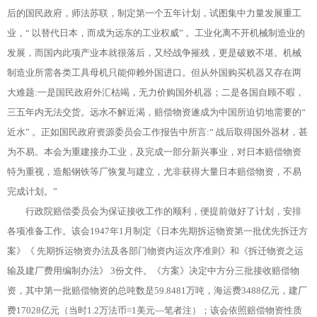
后的国民政府，师法苏联，制定第一个五年计划，试图集中力量发展重工
业，“ 以替代日本，而成为远东的工业权威” 。工业化离不开机械制造业的
发展，而国内此项产业本就很落后，又经战争摧残，更是破败不堪。机械
制造业所需各类工具母机只能仰赖外国进口。但从外国购买机器又存在两
大难题:一是国民政府外汇枯竭，无力价购国外机器；二是各国自顾不暇，
三五年内无法交货。远水不解近渴，赔偿物资遂成为中国所迫切地需要的“
近水” 。正如国民政府资源委员会工作报告中所言:“ 战后取得国外器材，甚
为不易。本会为重建接办工业，及完成一部分新兴事业，对日本赔偿物资
特为重视，造船钢铁等厂恢复与建立，尤非获得大量日本赔偿物资，不易
完成计划。”
行政院赔偿委员会为保证接收工作的顺利，便提前做好了计划，安排
各项准备工作。该会1947年1月制定《日本先期拆运物资第一批优先拆迁方
案》《 先期拆运物资办法及各部门物资内运次序准则》和《拆迁物资之运
输及建厂费用编制办法》 3份文件。《方案》决定中方分三批接收赔偿物
资，其中第一批赔偿物资的总吨数是59.8481万吨，海运费3488亿元，建厂
费17028亿元（当时1.2万法币=1美元—笔者注）；该会依照赔偿物资性质