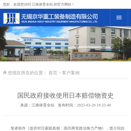
您好，欢迎您访问 江南体育全站 的官方网站！
您现在所在的位置：
首页
>
客户案例
国民政府接收使用日本赔偿物资史
来源：
江南体育全站
发布时间：2025-03-29 19:25:40
笔者前作《放弃对日索赔真相：国共两党政治角力产物》，曾介绍自