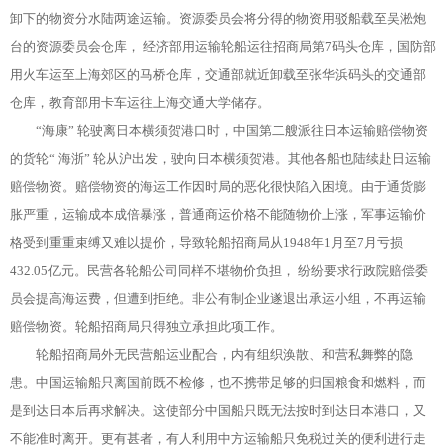
卸下的物资分水陆两途运输。资源委员会将分得的物资用驳船载至吴淞炮
台的资源委员会仓库， 经济部用运输轮船运往招商局第7码头仓库，国防部
用火车运至上海郊区的马桥仓库，交通部就近卸载至张华浜码头的交通部
仓库，教育部用卡车运往上海交通大学储存。
“海康” 轮驶离日本横须贺港口时，中国第二艘派往日本运输赔偿物资
的货轮“ 海浙” 轮从沪出发，驶向日本横须贺港。其他各船也陆续赴日运输
赔偿物资。赔偿物资的海运工作因时局的恶化很快陷入困境。由于通货膨
胀严重，运输成本成倍暴涨，普通商运价格不能随物价上涨，军事运输价
格受到重重束缚又难以提价，导致轮船招商局从1948年1月至7月亏损
432.05亿元。民营各轮船公司同样不堪物价负担， 纷纷要求行政院赔偿委
员会提高海运费，但遭到拒绝。非公有制企业遂退出承运小组，不再运输
赔偿物资。轮船招商局只得独立承担此项工作。
轮船招商局外无民营船运业配合，内有组织涣散、和营私舞弊的隐
患。中国运输船只离国前既不检修，也不携带足够的归国粮食和燃料，而
是到达日本后再求解决。这使部分中国船只既无法按时到达日本港口，又
不能准时离开。更有甚者，有人利用中方运输船只免税过关的便利进行走