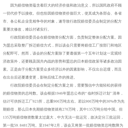
因为赔偿物资蕴含着巨大的经济价值和政治意义，所以国民政府不顾
一切代价予以接收。但也恰因赔偿物资价值巨大，使其成为各部会、各省
市、各公私企业竞相争夺的对象，遂导致行政院赔偿委员会制定的分配方
案屡次修改，难以付诸实行。
行政院赔偿委员会在赔偿物资分配方面，负责制定整体分配方案。因
为盟总采取整厂拆迁赔偿方式，所以该会只需要将赔偿工厂按部门和地区
分配即可。然而，该会的分配方案除了要遵循第一个五年计划这一宏观经
济政策外，还要顾及国共内战的形势和盟总的日本赔偿政策等诸多政治因
素。正是由于分配方案受众多经济以外的因素影响，不仅出台迟缓，而且
在出台后还屡遭变更，影响后续工作的推进。
行政院赔偿委员会在制定分配方案之前，需要预估中方能轻松的获得
的赔偿物资的总吨数。该会根据1946年盟总公布的“ 临时拆迁计划” 清单，
估计可供拆迁工厂923所，总重900万吨左右。若以900万吨中的30%作为先
期赔偿，那么日本先期赔偿物资就有270万吨，其中135万吨分给中国。但
135万吨赔偿物资数量太过庞大，中方无法一批运完，故决定分三批运回，
第一批59. 8481万吨。至1947年2月，该会又将第一批赔偿物资总吨数降为