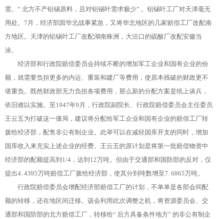
需。“ 北方不产铝锡原料，且对铝锡叶需求极少” 。铝锡叶工厂对天津毫无
用处。7月，经济部因华北战事紧急，又将华北地区的几家赔偿工厂改配南
方地区。天津的铝锡叶工厂改配湖南株洲，大沽口的硫酸厂改配安徽当
涂。
经济部和行政院赔偿委员会持续不断的增加军工企业和国有企业的份
额，就需要负担更多的内运、重装和建厂等费用，使原本残破的财政更不
堪重负。既然财政部无力负担各项费用，那么新的分配方案是纸上谈兵，
依旧难以实施。至1947年9月，行政院副院长、行政院赔偿委员会主任委员
王云五为打破这一僵局，建议将分配给军工企业和国有企业的赔偿工厂转
拨给经济部，配售非公有制企业。此举可以在减轻国库开支的同时，增加
国库收入来充实上述企业的经费。王云五的原计划是将第一批赔偿物资中
经济部的配额提高到1/4，达到12万吨。但由于交通部和国防部的反对，仅
提出4. 4395万吨赔偿工厂拨给经济部，使其分到吨数增至7. 6865万吨。
行政院赔偿委员会增配经济部赔偿工厂的计划，不单单是各部会间配
额的转移，还在地区间迁移。该会利用此次调整之机，将资源委员会、交
通部和国防部的北方赔偿工厂，转移给“ 后方具备条件地方” 的非公有制企