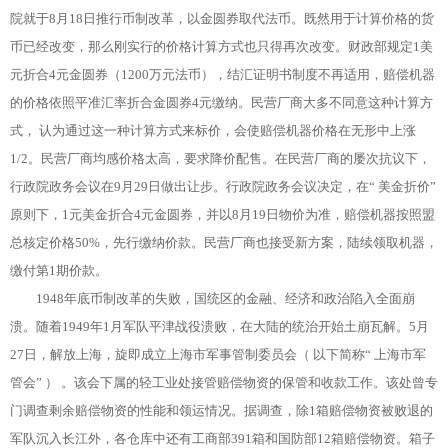
院就于8月18日推行币制改革，以金圆券取代法币。既然用于计算价格的货
币已经改变，那么刚实行的价格计算方式也只得再次改变。财政部规定1美
元折合4元金圆券（1200万元法币），结汇证明书制度不再适用，赔偿机器
的价格依照平准汇率折合金圆券4元缴纳。民营厂商大多不同意这种计算方
式， 认为通过这一种计算方式来标价，会使赔偿机器价格在无形中上涨
1/2。民营厂商均感价格太高，要求降价配售。在民营厂商的屡次抗议下，
行政院政务会议在9月29日做出让步。行政院政务会议决定，在“ 美金折价”
原则下，1元美金折合4元金圆券，并以8月19日物价为准，赔偿机器按照盟
总核定价格50%，先行缴纳价款。民营厂商也接受新方案，陆续领取机器，
缴付第1期价款。
1948年底币制改革的失败，国统区的金融、经济和政治陷入全面崩
溃。随着1949年1月军队平津战役溃败，在大陆的统治开始土崩瓦解。5月
27日，解放上海，旋即成立上海市军事管制委员会（ 以下简称“ 上海市军
管会” ） 。该会下属的轻工业处接管赔偿物资的保管和收款工作。该处曾专
门调查剩余赔偿物资的性能和领运情况。据调查，除1箱赔偿物资被败退的
军队沉入长江外，各仓库中还有工商部391箱和国防部12箱赔偿物资。箱子