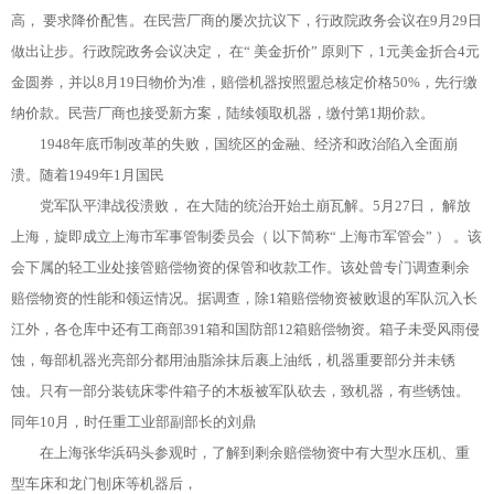
高， 要求降价配售。在民营厂商的屡次抗议下，行政院政务会议在9月29日
做出让步。行政院政务会议决定， 在“ 美金折价” 原则下，1元美金折合4元
金圆券，并以8月19日物价为准，赔偿机器按照盟总核定价格50%，先行缴
纳价款。民营厂商也接受新方案，陆续领取机器，缴付第1期价款。
1948年底币制改革的失败，国统区的金融、经济和政治陷入全面崩
溃。随着1949年1月国民
党军队平津战役溃败， 在大陆的统治开始土崩瓦解。5月27日， 解放
上海，旋即成立上海市军事管制委员会（ 以下简称“ 上海市军管会” ） 。该
会下属的轻工业处接管赔偿物资的保管和收款工作。该处曾专门调查剩余
赔偿物资的性能和领运情况。据调查，除1箱赔偿物资被败退的军队沉入长
江外，各仓库中还有工商部391箱和国防部12箱赔偿物资。箱子未受风雨侵
蚀，每部机器光亮部分都用油脂涂抹后裹上油纸，机器重要部分并未锈
蚀。只有一部分装铳床零件箱子的木板被军队砍去，致机器，有些锈蚀。
同年10月，时任重工业部副部长的刘鼎
在上海张华浜码头参观时，了解到剩余赔偿物资中有大型水压机、重
型车床和龙门刨床等机器后，