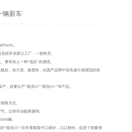
一辆新车
约44%。
领克轿车张家口工厂，一探终究。
整车给人一种“低趴”的感觉。
规划，动力强、速度快，在国产品牌中首先做引领潮流的高
，首要出产“领克03”“领克03+”等产品。
。
顾客为主。
气，让轿车动能更微弱。
000辆。
“领克03+”在年青顾客中口碑好，口口相传，促进了销量增