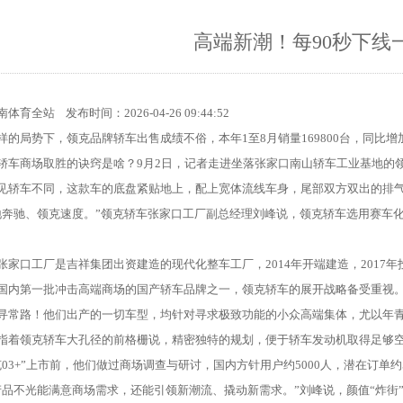
高端新潮！每90秒下线
南体育全站
发布时间：2026-04-26 09:44:52
局势下，领克品牌轿车出售成绩不俗，本年1至8月销量169800台，同比增加
商场取胜的诀窍是啥？9月2日，记者走进坐落张家口南山轿车工业基地的
车不同，这款车的底盘紧贴地上，配上宽体流线车身，尾部双方双出的排气，
驰、领克速度。”领克轿车张家口工厂副总经理刘峰说，领克轿车选用赛车化
口工厂是吉祥集团出资建造的现代化整车工厂，2014年开端建造，2017年投产
第一批冲击高端商场的国产轿车品牌之一，领克轿车的展开战略备受重视
路！他们出产的一切车型，均针对寻求极致功能的小众高端集体，尤以年青
领克轿车大孔径的前格栅说，精密独特的规划，便于轿车发动机取得足够空
3+”上市前，他们做过商场调查与研讨，国内方针用户约5000人，潜在订单约5
不光能满意商场需求，还能引领新潮流、撬动新需求。”刘峰说，颜值“炸街”的