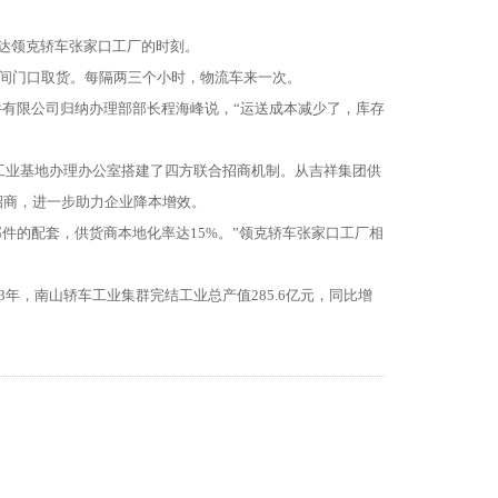
达领克轿车张家口工厂的时刻。
间门口取货。每隔两三个小时，物流车来一次。
有限公司归纳办理部部长程海峰说，“运送成本减少了，库存
工业基地办理办公室搭建了四方联合招商机制。从吉祥集团供
招商，进一步助力企业降本增效。
件的配套，供货商本地化率达15%。”领克轿车张家口工厂相
，南山轿车工业集群完结工业总产值285.6亿元，同比增