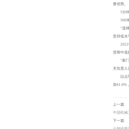
赛优势。
5分钟，
500米
“选择在
坚持低水
2022
货商中选
“家门口
关负责人
以点带链
加41.6
上一篇:
中国机械
下一篇:
云财经股