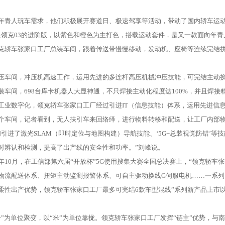
人玩车需求，他们积极展开赛道日、极速驾享等活动，带动了国内轿车运动
克03的进阶版，以紫色和橙色为主打色，搭载运动套件，是又一款面向年青
车张家口工厂总装车间，跟着传送带慢慢移动，发动机、座椅等连续完结拼装
间，冲压机高速工作，运用先进的多连杆高压机械冲压技能，可完结主动换
间，698台库卡机器人大显神通，不只焊接主动化程度达100%，并且焊接精
数字化，领克轿车张家口工厂经过引进IT（信息技能）体系，运用先进信息
间，记者看到，无人扶引车来回络绎，进行物料转移和配送，让工厂内部物
进了激光SLAM（即时定位与地图构建）导航技能、‘5G+总装视觉防错’等
时辨认和检测，提高了出产线的安全性和功率。”刘峰说。
0月，在工信部第六届“开放杯”5G使用搜集大赛全国总决赛上，“领克轿车张
配送体系、扭矩主动监测报警体系、可自主驱动换线G伺服电机……一系列
出产优势，领克轿车张家口工厂最多可完结6款车型混线”系列新产品上市以来，
为单位聚变，以“米”为单位靠拢。领克轿车张家口工厂发挥“链主”优势，与南