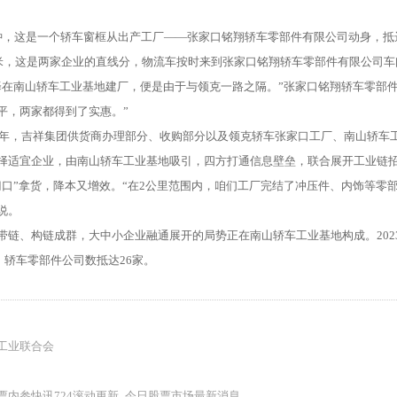
这是一个轿车窗框从出产工厂——张家口铭翔轿车零部件有限公司动身，抵
，这是两家企业的直线分，物流车按时来到张家口铭翔轿车零部件有限公司车
南山轿车工业基地建厂，便是由于与领克一路之隔。”张家口铭翔轿车零部件
平，两家都得到了实惠。”
年，吉祥集团供货商办理部分、收购部分以及领克轿车张家口工厂、南山轿车
择适宜企业，由南山轿车工业基地吸引，四方打通信息壁垒，联合展开工业链
”拿货，降本又增效。“在2公里范围内，咱们工厂完结了冲压件、内饰等零部
说。
、构链成群，大中小企业融通展开的局势正在南山轿车工业基地构成。2023年
%，轿车零部件公司数抵达26家。
工业联合会
票内参快讯724滚动更新_今日股票市场最新消息