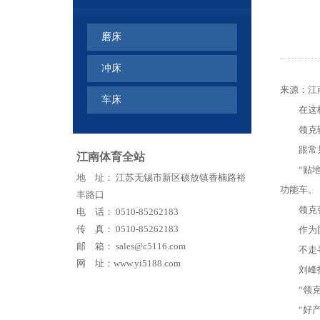
磨床
冲床
来源：
江
车床
在这样的
领克轿车
跟常见轿
江南体育全站
“贴地奔
地 址： 江苏无锡市新区硕放镇香楠路裕
功能车。
丰路口
领克张家
电 话： 0510-85262183
传 真： 0510-85262183
作为国内
邮 箱： sales@c5116.com
不走寻常
网 址：www.yi5188.com
刘峰指着
“领克0
“好产品