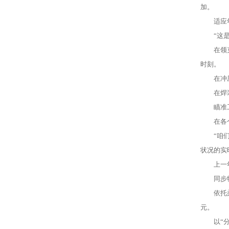
加。
适应年青
“这是领
在领克轿
时刻。
在冲压车
在焊装车
瞄准工业
在各个车
“咱们引
状况的实
上一年1
同步物流
依托柔性
元。
以“分”