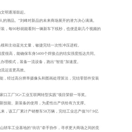
文明逐渐鼓起。
人的潮品。”刘峰对新品的未来商场展开的潜力决心满满。
，每90秒就能看到一辆新车下线秒，也便是刷几个视频的
模和主动蓝光丈量，敏捷完结一次性冲压进程。
度很高，能确保车身5400个焊接点的结实强度抵达共同。
办理模式，装备一流设备，跑出“智造”加速度。
流运送更高效。
技能，经过高分辨率摄像头和图画处理算法，完结零部件安装
家口工厂5G+工业互联网转型实践”项目荣获一等奖。
新技能、新装备的使用，为柔性出产供给有力支撑。
该工厂累计产销整车58万辆，完结工业总产值707.9亿
山轿车工业基地的“街坊”牵手协作，寻求更大商场之间的竞